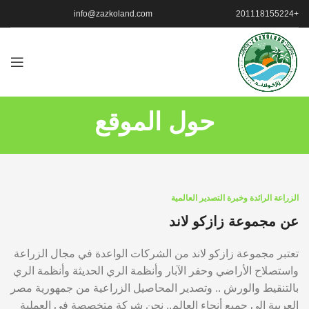
info@zazkoland.com
+201118155224
حول الموقع
الزراعة الرائدة وخبرة التصدير العالمية
عن مجموعة زازكو لاند
تعتبر مجموعة زازكو لاند من الشركات الواعدة في مجال الزراعة
واستصلاح الأراضي وحفر الآبار وأنظمة الري الحديثة وأنظمة الري
بالتنقيط والورش .. وتصدير المحاصيل الزراعية من جمهورية مصر
العربية إلى جميع أنحاء العالم.. نحن شركة متخصصة في العملية